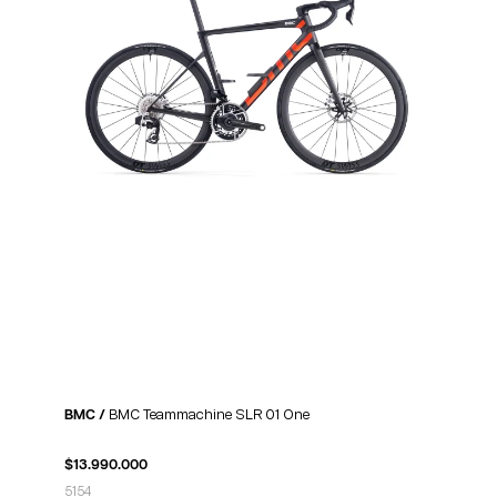
BMC /
BMC Teammachine SLR 01 One
$
13.990.000
51
54