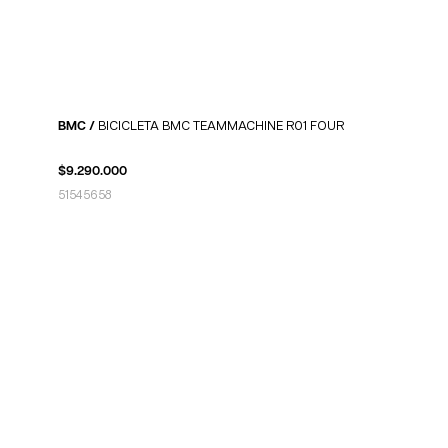
BMC /
BICICLETA BMC TEAMMACHINE R01 FOUR
$
9.290.000
51
54
56
58