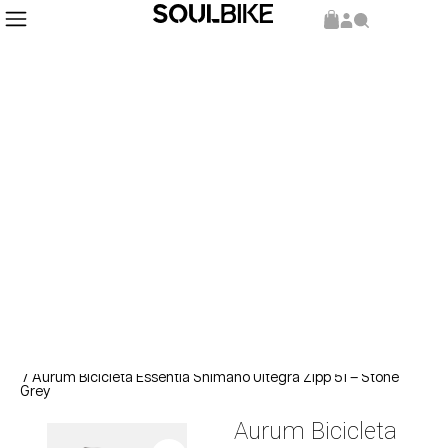
Inicio
Bicicletas
Ruta
/
/
/ Aurum Bicicleta Essentia Shimano Ultegra Zipp 51 – Stone
Grey
Aurum Bicicleta