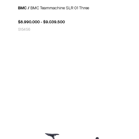
BMC /
BMC Teammachine SLR 01 Three
$
8.990.000
-
$
9.039.500
51
54
56