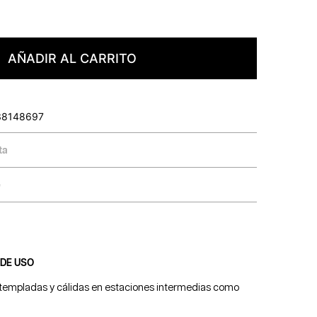
AÑADIR AL CARRITO
38148697
ta
e
 DE USO
 templadas y cálidas en estaciones intermedias como