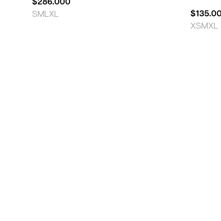
$
286.000
$
135.0
S
M
L
XL
XS
M
XL