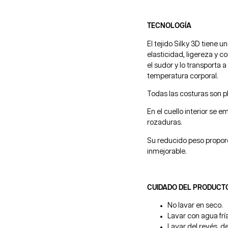
TECNOLOGÍA
El tejido Silky 3D tiene 
elasticidad, ligereza y c
el sudor y lo transporta 
temperatura corporal.
Todas las costuras son 
En el cuello interior se e
rozaduras.
Su reducido peso propor
inmejorable.
CUIDADO DEL PRODUCT
No lavar en seco.
Lavar con agua frí
Lavar del revés, de