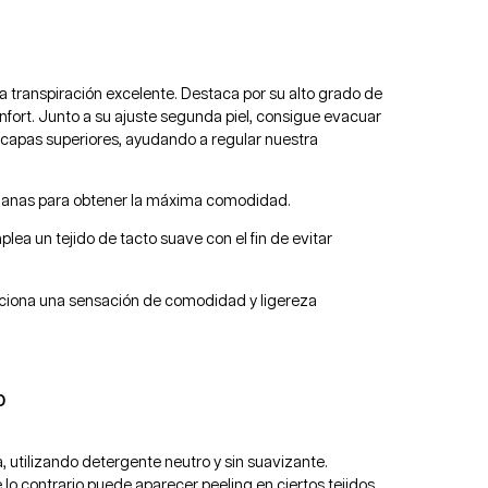
una transpiración excelente. Destaca por su alto grado de
onfort. Junto a su ajuste segunda piel, consigue evacuar
a capas superiores, ayudando a regular nuestra
planas para obtener la máxima comodidad.
mplea un tejido de tacto suave con el fin de evitar
ciona una sensación de comodidad y ligereza
O
a, utilizando detergente neutro y sin suavizante.
 lo contrario puede aparecer peeling en ciertos tejidos.