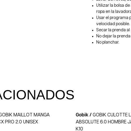
Utilizar la bolsa 
ropa en la lavadora
Usar el programa p
velocidad posible.
Secar la prenda al 
No dejar la prenda 
No planchar.
ACIONADOS
GOBIK MAILLOT MANGA
Gobik /
GOBIK CULOTTE 
X PRO 2.0 UNISEX
ABSOLUTE 6.0 HOMBRE J
K10