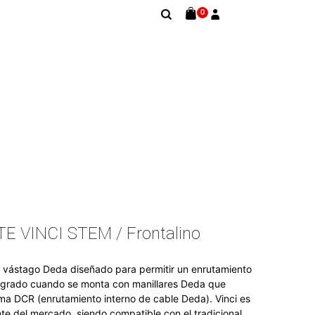
0
E VINCI STEM / Frontalino
er vástago Deda diseñado para permitir un enrutamiento
tegrado cuando se monta con manillares Deda que
ema DCR (enrutamiento interno de cable Deda). Vinci es
nte del mercado, siendo compatible con el tradicional