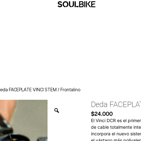
eda FACEPLATE VINCI STEM / Frontalino
Deda FACEPLAT
$
24.000
El Vinci DCR es el prim
de cable totalmente in
incorpora el nuevo sist
el vástago más polivale