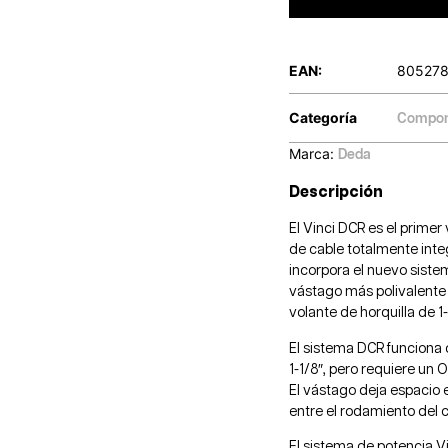
EAN:
80527
Categoría
Compon
Marca:
Deda
Descripción
El Vinci DCR es el prime
de cable totalmente int
incorpora el nuevo siste
vástago más polivalente 
volante de horquilla de 1-
El sistema DCR funciona 
1-1/8″, pero requiere un 
El vástago deja espacio e
entre el rodamiento del c
El sistema de potencia 