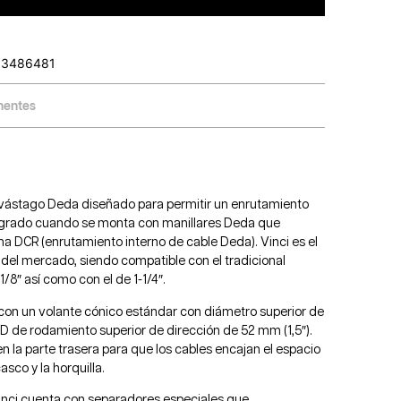
83486481
entes
r vástago Deda diseñado para permitir un enrutamiento
egrado cuando se monta con manillares Deda que
ma DCR (enrutamiento interno de cable Deda). Vinci es el
del mercado, siendo compatible con el tradicional
1/8″ así como con el de 1-1/4″.
con un volante cónico estándar con diámetro superior de
OD de rodamiento superior de dirección de 52 mm (1,5″).
n la parte trasera para que los cables encajan el espacio
asco y la horquilla.
Vinci cuenta con separadores especiales que