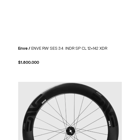
Enve /
ENVE RW SES 3.4. INDR SP CL 12×142 XDR
$
1.800.000