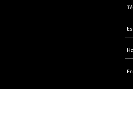
Té
Es
Ho
En