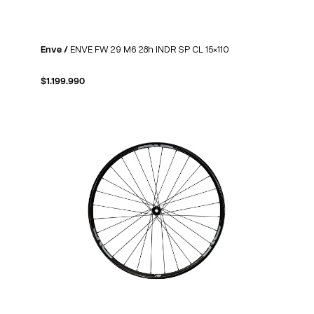
Enve /
ENVE FW 29 M6 28h INDR SP CL 15×110
$
1.199.990