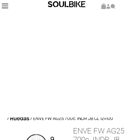
Inicio
Repuestos y Componentes
Componentes
/
/
Ruedas
/
/ ENVE FW AG25 700c. INDR JB CL 12×100
ENVE FW AG25
700c. INDR JB