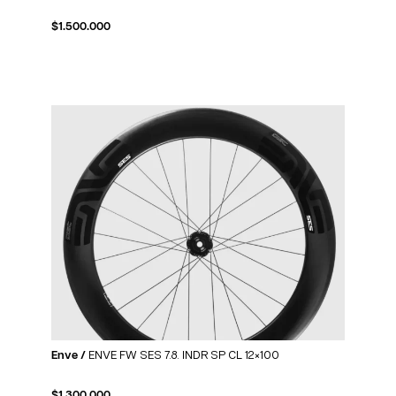
$
1.500.000
Enve /
ENVE FW SES 7.8. INDR SP CL 12×100
$
1.300.000