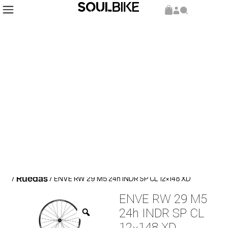
Inicio
Repuestos y Componentes
Componentes
/
/
Ruedas
/
/ ENVE RW 29 M5 24h INDR SP CL 12×148 XD
ENVE RW 29 M5
24h INDR SP CL
12×148 XD