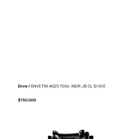
Enve /
ENVE FW AG25 700c. INDR JB CL 12×100
$
750.000