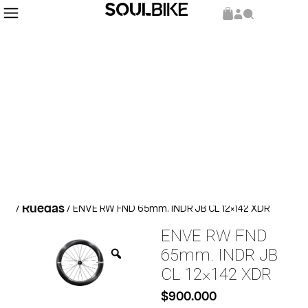
Inicio
Repuestos y Componentes
Componentes
/
/
Ruedas
/
/ ENVE RW FND 65mm. INDR JB CL 12×142 XDR
ENVE RW FND
65mm. INDR JB
CL 12×142 XDR
$
900.000