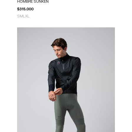
HOMBRE SUNKEN
$
315.000
S
M
L
XL