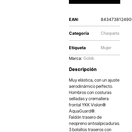
EAN:
843473812490
Categoría
Chaqueta
Etiqueta
Mujer
Marca:
Gobik
Descripción
Muy elástica, con un ajuste
aerodinámico perfecto.
Hombros con costuras
selladas y cremallera
frontal YKK Vislon®
AquaGuard®.
Faldón trasero de
neopreno antisalpicaduras.
3 bolsillos traseros con