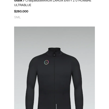
Gobik /
ChaquetasMANGA LARGA ENVY 2.0 HOMBRE
ULTRABLUE
$
260.000
S
M
L