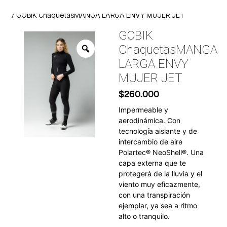
Inicio
Indumentaria
Chaqueta
/
/
/ GOBIK ChaquetasMANGA LARGA ENVY MUJER JET
GOBIK
ChaquetasMANGA
LARGA ENVY
MUJER JET
$
260.000
Impermeable y
aerodinámica. Con
tecnología aislante y de
intercambio de aire
Polartec® NeoShell®. Una
capa externa que te
protegerá de la lluvia y el
viento muy eficazmente,
con una transpiración
ejemplar, ya sea a ritmo
alto o tranquilo.