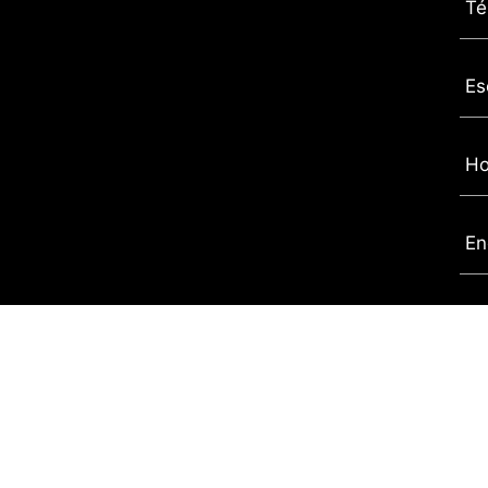
Té
Es
Ho
En