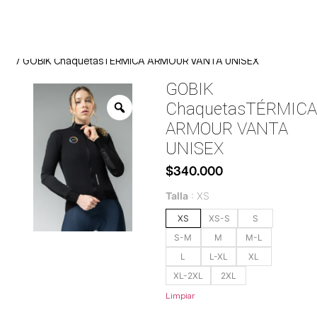
Inicio
Indumentaria
Chaqueta
/
/
/ GOBIK ChaquetasTÉRMICA ARMOUR VANTA UNISEX
GOBIK
ChaquetasTÉRMICA
ARMOUR VANTA
UNISEX
$
340.000
Talla
XS
XS
XS-S
S
S-M
M
M-L
L
L-XL
XL
XL-2XL
2XL
Limpiar