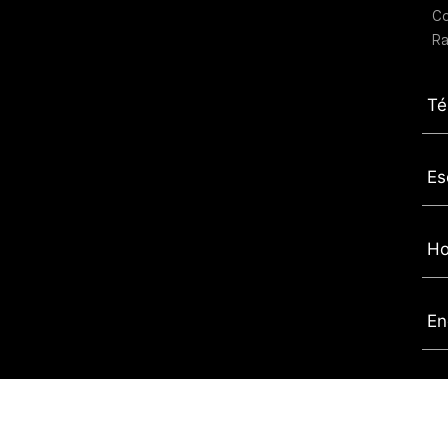
C
Ra
Té
Es
Ho
En