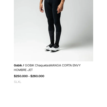
Gobik /
GOBIK ChaquetasMANGA CORTA ENVY
HOMBRE JET
$
250.000
-
$
260.000
S
L
XL