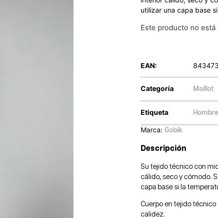
utilizar una capa base si
Este producto no está
EAN:
84347
Categoría
Maillot
Etiqueta
Hombr
Marca:
Gobik
Descripción
Su tejido técnico con mic
cálido, seco y cómodo. Su
capa base si la temperatu
Cuerpo en tejido técnico
calidez.