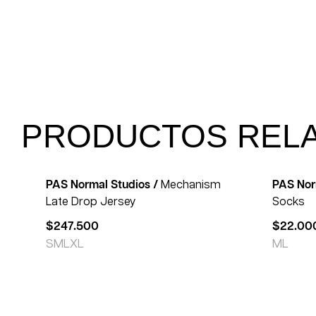
PRODUCTOS REL
PAS Normal Studios /
Mechanism
PAS Nor
Late Drop Jersey
Socks
$
247.500
$
22.00
S
M
L
XL
M
L