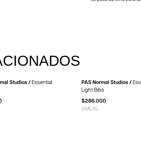
ACIONADOS
mal Studios /
Essential
PAS Normal Studios /
Ess
Light Bibs
0
$
286.000
S
M
L
XL