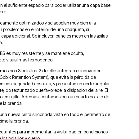
n el suficiente espacio para poder utilizar una capa base
ere.
camente optimizados y se acoplan muy bien a la
 problemas en el interior de una chaqueta, si
capa adicional. Se incluyen paneles mesh en las axilas
a.
SBS es muy resistente y se mantiene oculta,
cto visual más homogéneo.
amos con 3 bolsillos. 2 de ellos integran el innovador
obik Retention System), que evita la pérdida de
n una seguridad absoluta, y presentan un corte angular
ejido texturizado que favorece la disipación del aire. El
o en rejilla. Además, contamos con un cuarto bolsillo de
de la prenda.
 una nueva cinta siliconada vista en todo el perímetro de
áximo la prenda.
flectantes para incrementar la visibilidad en condiciones
los bolsillos y cuello.