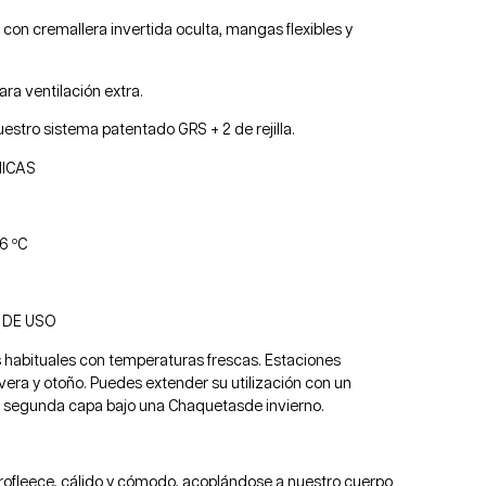
con cremallera invertida oculta, mangas flexibles y
ra ventilación extra.
nuestro sistema patentado GRS + 2 de rejilla.
NICAS
6 ºC
 DE USO
 habituales con temperaturas frescas. Estaciones
ra y otoño. Puedes extender su utilización con un
mo segunda capa bajo una Chaquetasde invierno.
rofleece, cálido y cómodo, acoplándose a nuestro cuerpo