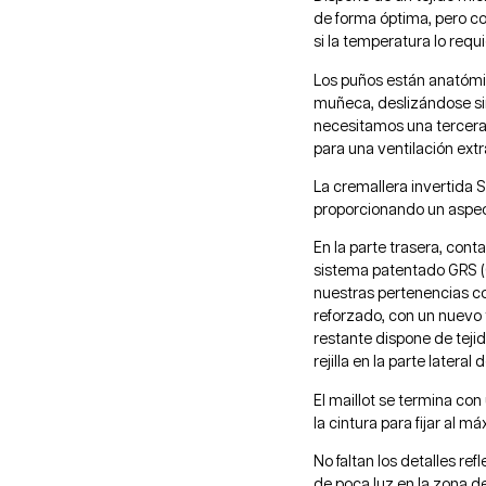
de forma óptima, pero co
si la temperatura lo requi
Los puños están anatómi
muñeca, deslizándose sin
necesitamos una tercera 
para una ventilación extr
La cremallera invertida 
proporcionando un aspe
En la parte trasera, cont
sistema patentado GRS (G
nuestras pertenencias co
reforzado, con un nuevo t
restante dispone de tejid
rejilla en la parte lateral 
El maillot se termina con
la cintura para fijar al m
No faltan los detalles re
de poca luz en la zona de 