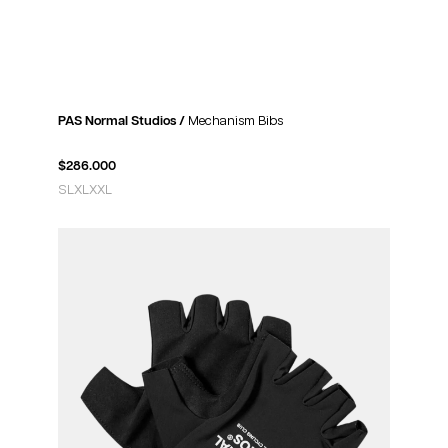
PAS Normal Studios /
Mechanism Bibs
$
286.000
S
L
XL
XXL