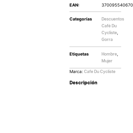
EAN:
370095540670
Categorías
Descuentos
Café Du
,
Cycliste
Gorra
Etiquetas
,
Hombre
Mujer
Marca:
Cafe Du Cycliste
Descripción