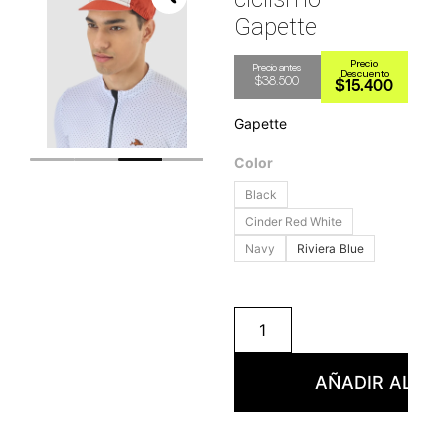
Gapette
$
38.500
$
15.400
Gapette
Color
Black
Cinder Red White
Navy
Riviera Blue
AÑADIR AL CA