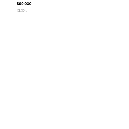
$
99.000
XL
2XL