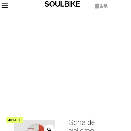
Inicio
Accesorios
Gorra
/
/
/ Gorra de ciclismo Gapette
40% OFF
Gorra de
ciclismo