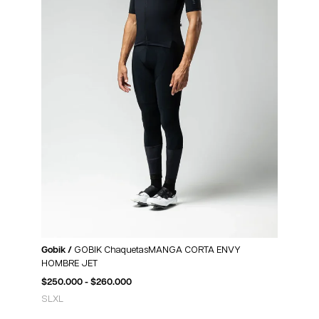
Gobik /
GOBIK ChaquetasMANGA CORTA ENVY
HOMBRE JET
$
250.000
-
$
260.000
S
L
XL