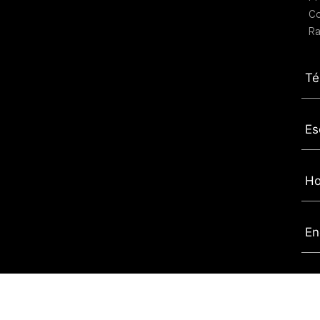
C
Ra
Té
Es
Ho
En