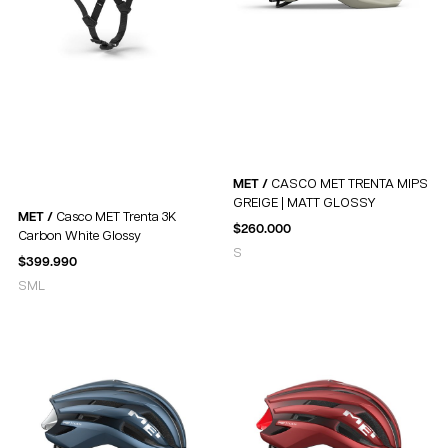
MET /
CASCO MET TRENTA MIPS
GREIGE | MATT GLOSSY
MET /
Casco MET Trenta 3K
$
260.000
Carbon White Glossy
S
$
399.990
S
M
L