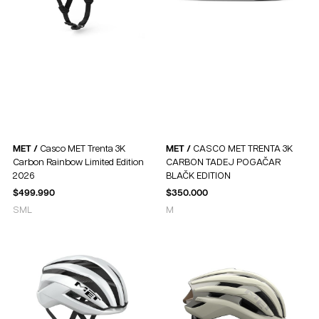
MET /
Casco MET Trenta 3K
MET /
CASCO MET TRENTA 3K
Carbon Rainbow Limited Edition
CARBON TADEJ POGAČAR
2026
BLAČK EDITION
$
499.990
$
350.000
S
M
L
M