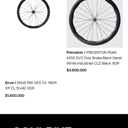
Princeton /
PRICENTON PEAK
4550 EVO Disc Brake Black Decal
White Industries CLD Black XDR
$
3.600.000
Enve /
ENVE RW SES 3.4. INDR
SP CL 12×142 XDR
$
1.800.000