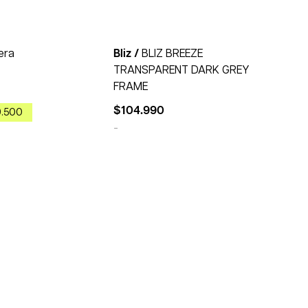
50% OFF
tera
Bliz /
BLIZ BREEZE
TRANSPARENT DARK GREY
FRAME
$
104.990
9.500
-