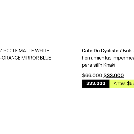
IZ P001 F MATTE WHITE
Cafe Du Cycliste /
Bols
-ORANGE MIRROR BLUE
herramientas imperme
para sillín Khaki
0
$
66.000
$
33.000
$33.000
Antes: $6