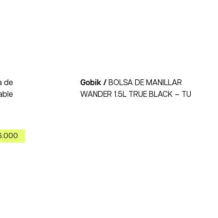
50% OFF
a de
Gobik /
BOLSA DE MANILLAR
able
WANDER 1.5L TRUE BLACK – TU
6.000