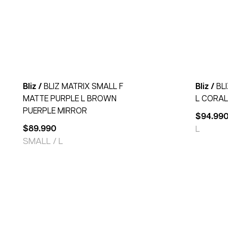
Bliz /
BLIZ MATRIX SMALL F
Bliz /
BL
MATTE PURPLE L BROWN
L CORAL
PUERPLE MIRROR
$
94.99
$
89.990
L
SMALL / L