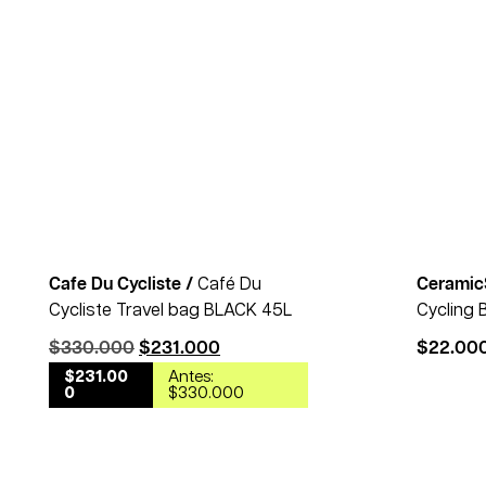
30% OFF
Cafe Du Cycliste /
Café Du
Ceramic
Cycliste Travel bag BLACK 45L
Cycling 
$
330.000
$
231.000
$
22.00
$231.00
Antes:
0
$330.000