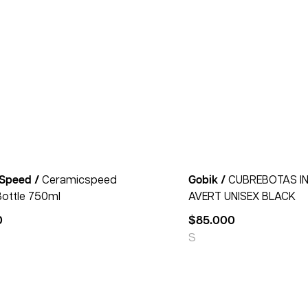
Speed /
Ceramicspeed
Gobik /
CUBREBOTAS I
Bottle 750ml
AVERT UNISEX BLACK
0
$
85.000
S