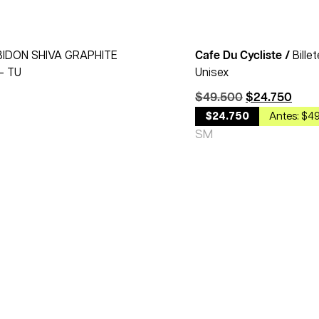
BIDON SHIVA GRAPHITE
Cafe Du Cycliste /
Bille
– TU
Unisex
$
49.500
$
24.750
$24.750
Antes: $4
S
M