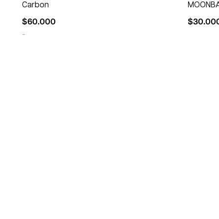
Carbon
MOONBAH
$
60.000
$
30.00
-