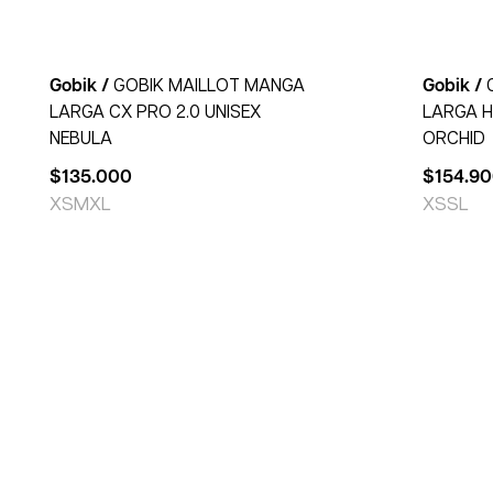
Gobik /
GOBIK MAILLOT MANGA
Gobik /
LARGA CX PRO 2.0 UNISEX
LARGA H
NEBULA
ORCHID
$
135.000
$
154.9
XS
M
XL
XS
S
L