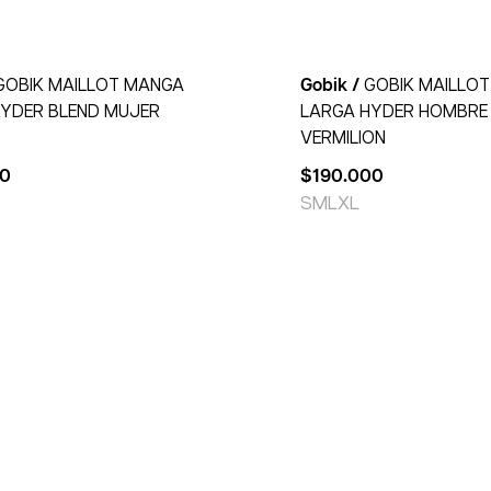
GOBIK MAILLOT MANGA
Gobik /
GOBIK MAILLO
YDER BLEND MUJER
LARGA HYDER HOMBRE
VERMILION
00
$
190.000
S
M
L
XL