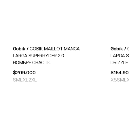
Gobik /
GOBIK MAILLOT MANGA
Gobik /
LARGA SUPERHYDER 2.0
LARGA 
HOMBRE CHAOTIC
DRIZZLE
$
209.000
$
154.9
S
M
L
XL
2XL
XS
S
M
L