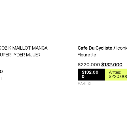
GOBIK MAILLOT MANGA
Cafe Du Cycliste /
Icon
SUPERHYDER MUJER
Fleurette
$
220.000
$
132.000
00
$132.00
Antes:
0
$220.00
XL
S
M
L
XL