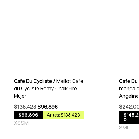
30% OFF
Cafe Du Cycliste /
Maillot Café
Cafe Du 
du Cycliste Romy Chalk Fire
manga c
Mujer
Angeline
$
138.423
$
96.896
$
242.0
$96.896
Antes: $138.423
$145.
0
XS
S
M
S
M
L