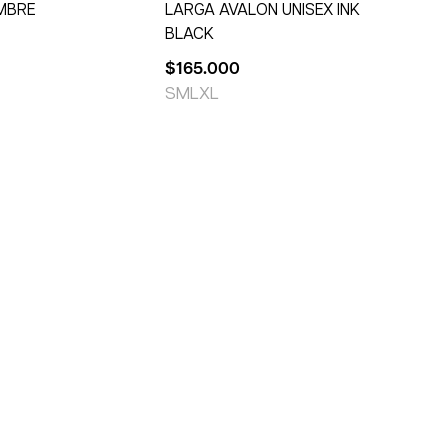
MBRE
LARGA AVALON UNISEX INK
BLACK
$
165.000
S
M
L
XL