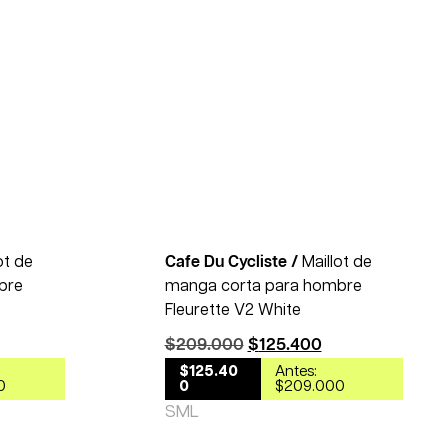
40% OFF
40% OFF
ot de
Cafe Du Cycliste /
Maillot de
bre
manga corta para hombre
Fleurette V2 White
$
209.000
$
125.400
$125.40
Antes:
0
0
$209.000
S
M
L