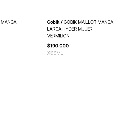
T MANGA
Gobik /
GOBIK MAILLOT MANGA
LARGA HYDER MUJER
VERMILION
$
190.000
XS
S
M
L