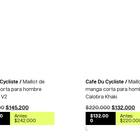
40% OFF
Cycliste /
Maillot de
Cafe Du Cycliste /
Maill
orta para hombre
manga corta para hom
 V2
Calobra Khaki
00
$
145.200
$
220.000
$
132.000
20
Antes:
$132.00
Antes:
$242.000
0
$220.00
L