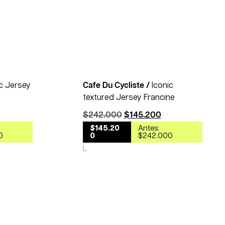
40% OFF
40% OFF
ic Jersey
Cafe Du Cycliste /
Iconic
textured Jersey Francine
$
242.000
$
145.200
$145.20
Antes:
0
0
$242.000
L