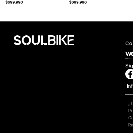
$
699.990
$
699.990
Co
Sí
In
¿
Pr
C
Ra