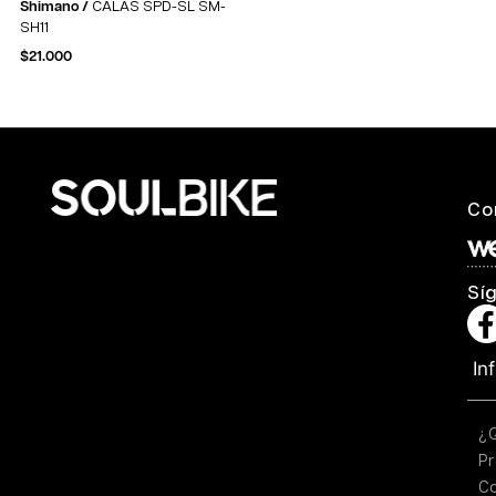
Shimano /
CALAS SPD-SL SM-
SH11
$
21.000
Co
Sí
In
¿
Pr
C