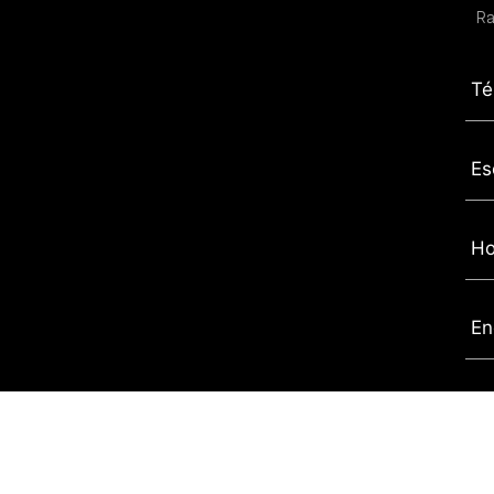
Ra
Té
Es
Ho
En