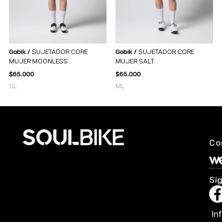
Gobik /
SUJETADOR CORE
Gobik /
SUJETADOR CORE
MUJER MOONLESS
MUJER SALT
$
65.000
$
65.000
S
L
M
L
Co
Sí
In