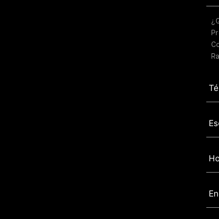
¿
Pr
C
Ra
Té
Es
Ho
En