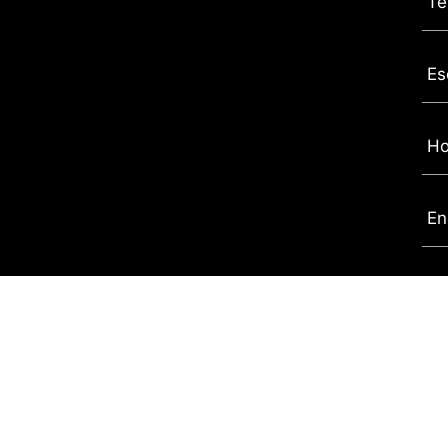
Té
Es
Ho
En