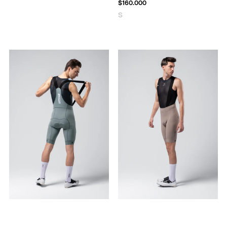
$
160.000
S