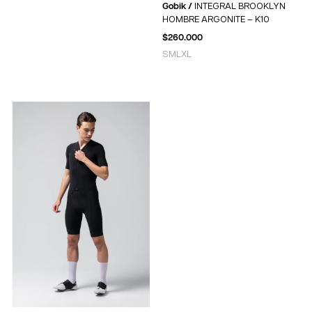
Gobik /
INTEGRAL BROOKLYN
HOMBRE ARGONITE – K10
$
260.000
S
M
L
XL