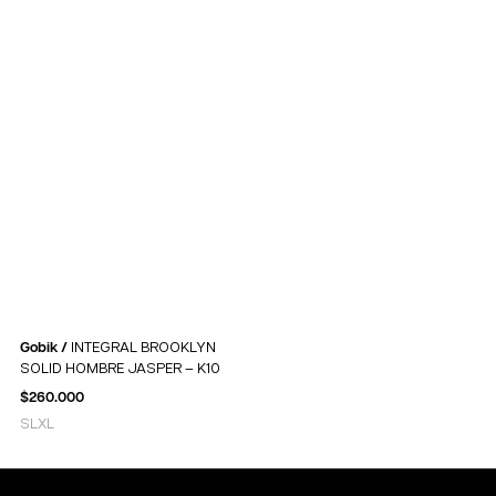
Gobik /
INTEGRAL BROOKLYN
SOLID HOMBRE JASPER – K10
$
260.000
S
L
XL