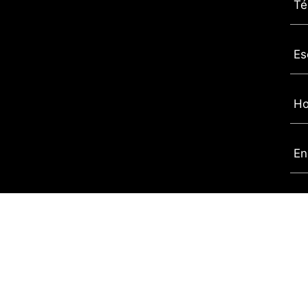
Té
Es
Ho
En