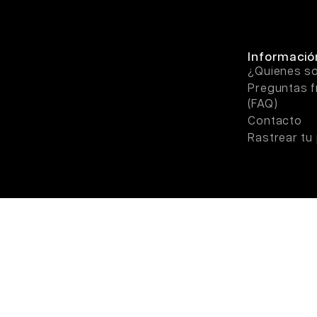
Informació
¿Quienes 
Preguntas f
(FAQ)
Contacto
Rastrear tu