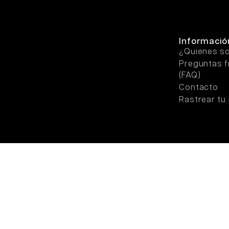
Informació
¿Quienes 
Preguntas f
(FAQ)
Contacto
Rastrear tu