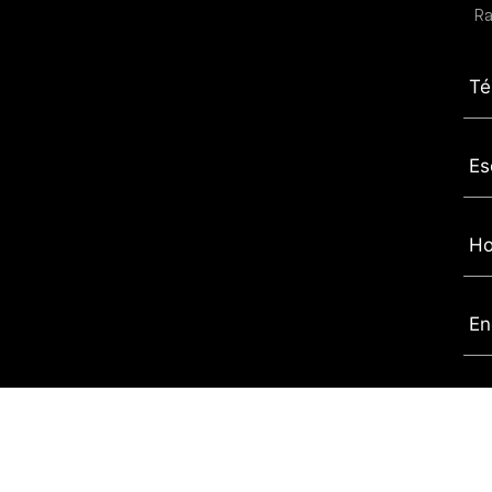
Ra
Té
Es
Ho
En