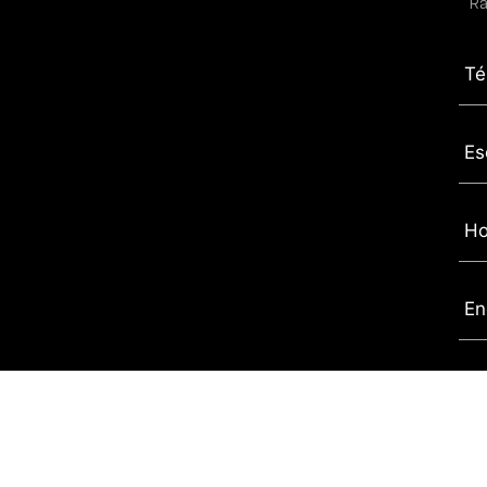
Ra
Té
Es
Ho
En