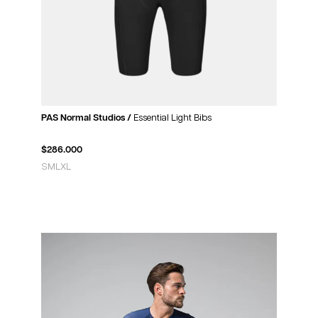
PAS Normal Studios /
Essential Light Bibs
$
286.000
S
M
L
XL