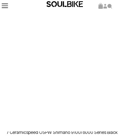
Inicio
Repuestos y Componentes
Componentes
/
/
/ Ceramicspeed OSPW Shimano 9100/8000 Series Black