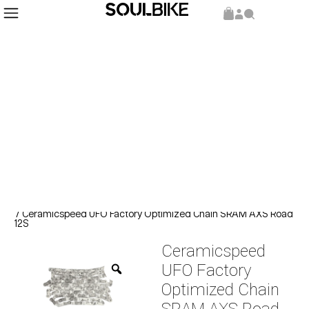
Inicio
Repuestos y Componentes
Repuestos
/
/
/ Ceramicspeed UFO Factory Optimized Chain SRAM AXS Road
12S
Ceramicspeed
UFO Factory
Optimized Chain