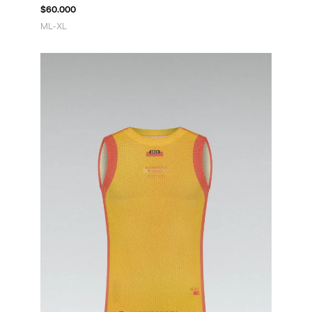
$
60.000
M
L-XL