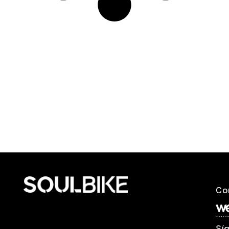
Co
Sí