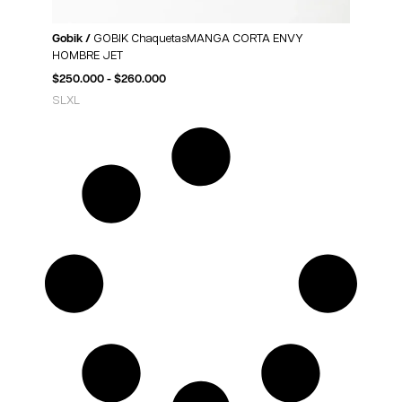
Gobik /
GOBIK ChaquetasMANGA CORTA ENVY
HOMBRE JET
$
250.000
-
$
260.000
S
L
XL