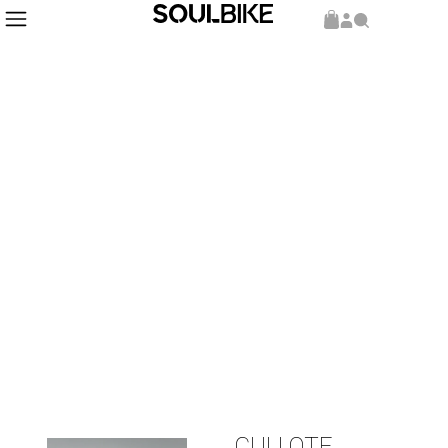
Inicio
Indumentaria
Culotte
/
/
/ CULLOTE MUJER GOBIK
CULLOTE