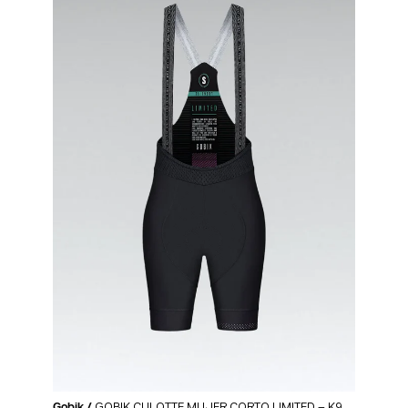
Gobik /
GOBIK CULOTTE MUJER CORTO LIMITED – K9