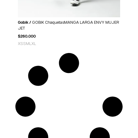
Gobik /
GOBIK ChaquetasMANGA LARGA ENVY MUJER
JET
$
260.000
XS
S
M
L
XL