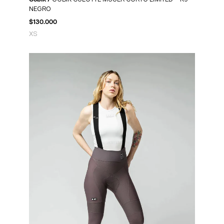
NEGRO
$
130.000
XS