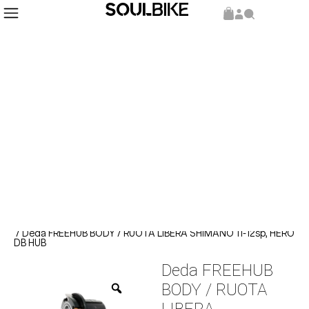
Inicio
Repuestos y Componentes
Componentes
/
/
/ Deda FREEHUB BODY / RUOTA LIBERA SHIMANO 11-12sp, HERO
DB HUB
Deda FREEHUB
BODY / RUOTA
LIBERA