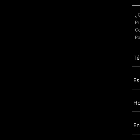
¿
Pr
C
Ra
Té
Es
Ho
En