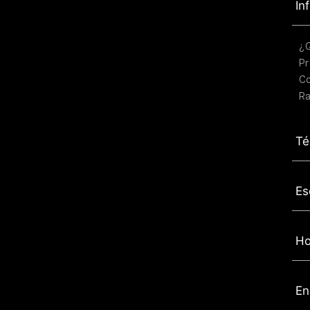
In
¿
Pr
C
Ra
Té
Es
Ho
En