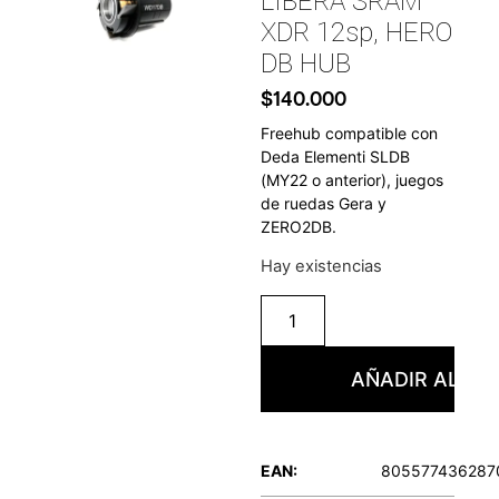
LIBERA SRAM
XDR 12sp, HERO
DB HUB
$
140.000
Freehub compatible con
Deda Elementi SLDB
(MY22 o anterior), juegos
de ruedas Gera y
ZERO2DB.
Hay existencias
AÑADIR AL CA
EAN:
805577436287