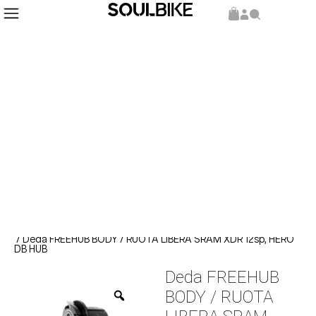
Inicio
Repuestos y Componentes
Componentes
/
/
/ Deda FREEHUB BODY / RUOTA LIBERA SRAM XDR 12sp, HERO
DB HUB
Deda FREEHUB
BODY / RUOTA