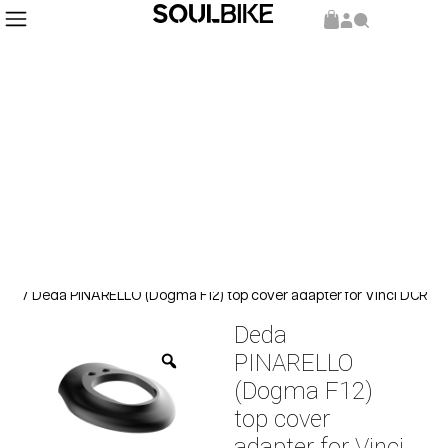
Inicio
Repuestos y Componentes
Componentes
/
/
/ Deda PINARELLO (Dogma F12) top cover adapter for Vinci DCR
Deda
PINARELLO
(Dogma F12)
top cover
adapter for Vinci