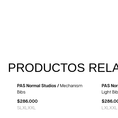
PRODUCTOS REL
PAS Normal Studios /
Mechanism
PAS Nor
Bibs
Light Bi
$
286.000
$
286.0
S
L
XL
XXL
L
XL
XXL