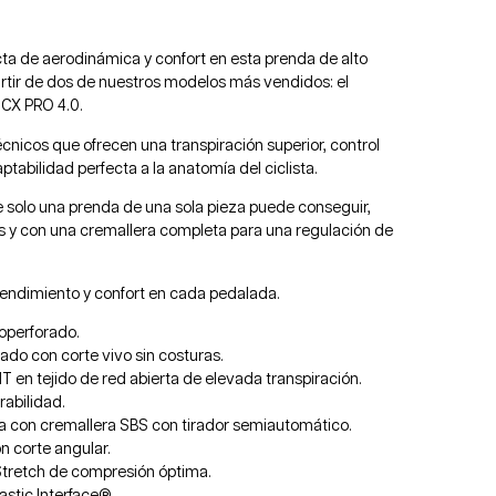
cta de aerodinámica y confort en esta prenda de alto
rtir de dos de nuestros modelos más vendidos: el
 CX PRO 4.0.
écnicos que ofrecen una transpiración superior, control
tabilidad perfecta a la anatomía del ciclista.
solo una prenda de una sola pieza puede conseguir,
s y con una cremallera completa para una regulación de
endimiento y confort en cada pedalada.
roperforado.
do con corte vivo sin costuras.
T en tejido de red abierta de elevada transpiración.
rabilidad.
ta con cremallera SBS con tirador semiautomático.
con corte angular.
Stretch de compresión óptima.
astic Interface®.