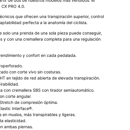
artir de dos de nuestros modelos más vendidos: el
ot CX PRO 4.0.
écnicos que ofrecen una transpiración superior, control
tabilidad perfecta a la anatomía del ciclista.
 solo una prenda de una sola pieza puede conseguir,
es y con una cremallera completa para una regulación
rendimiento y confort en cada pedalada.
roperforado.
ado con corte vivo sin costuras.
HT en tejido de red abierta de elevada transpiración.
irabilidad.
ta con cremallera SBS con tirador semiautomático.
con corte angular.
 Stretch de compresión óptima.
lastic Interface®.
 en muslos, más transpirables y ligeras.
ta elasticidad.
en ambas piernas.