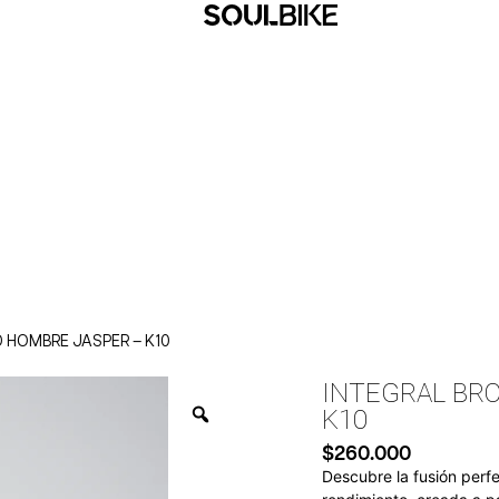
 HOMBRE JASPER – K10
INTEGRAL BRO
K10
$
260.000
Descubre la fusión perf