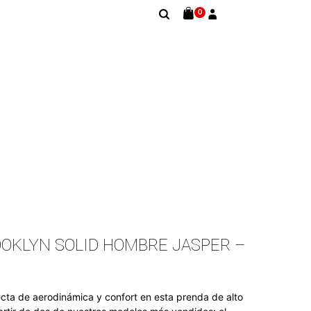
0
OKLYN SOLID HOMBRE JASPER –
ecta de aerodinámica y confort en esta prenda de alto