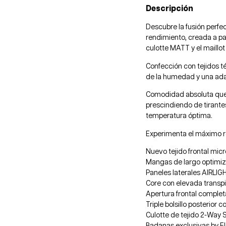
Descripción
Descubre la fusión perfe
rendimiento, creada a pa
culotte MATT y el maillot
Confección con tejidos t
de la humedad y una adap
Comodidad absoluta que 
prescindiendo de tirante
temperatura óptima.
Experimenta el máximo r
Nuevo tejido frontal mic
Mangas de largo optimiza
Paneles laterales AIRLIGH
Core con elevada transpi
Apertura frontal comple
Triple bolsillo posterior 
Culotte de tejido 2-Way 
Badanas exclusivas by El