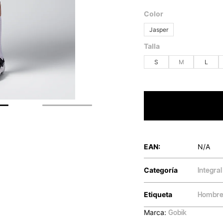
Color
Jasper
Talla
S
M
L
EAN:
N/A
Categoría
Integral
Etiqueta
Hombr
Marca:
Gobik