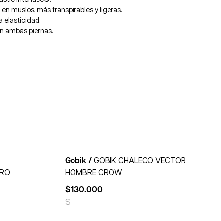
en muslos, más transpirables y ligeras.
a elasticidad.
en ambas piernas.
Gobik /
GOBIK CHALECO VECTOR
ERO
HOMBRE CROW
$
130.000
S