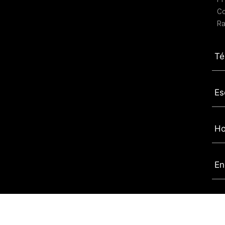
C
Ra
Té
Es
Ho
En