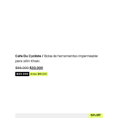
Cafe Du Cycliste /
Bolsa de herramientas impermeable
para sillín Khaki
$
66.000
$
33.000
$33.000
Antes: $66.000
50% OFF