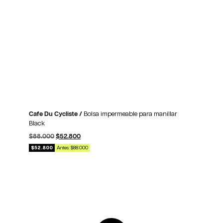
Cafe Du Cycliste /
Bolsa impermeable para manillar
Black
$
88.000
$
52.800
$52.800
Antes: $88.000