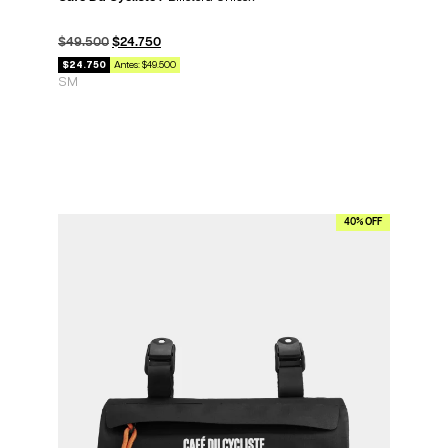
$
49.500
$
24.750
$24.750
Antes: $49.500
S
M
40% OFF