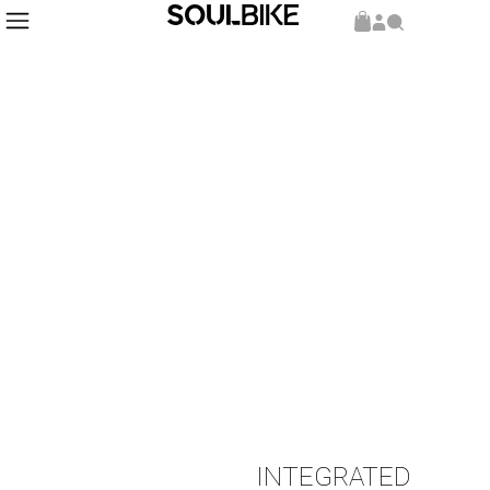
Inicio
Accesorios
Bolso
/
/
/ INTEGRATED TOP TUBE BAG
INTEGRATED