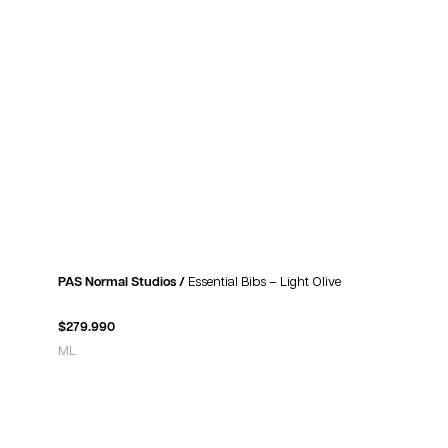
PAS Normal Studios /
Essential Bibs – Light Olive
$
279.990
M
L