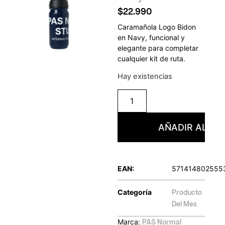
$
22.990
Caramañola Logo Bidon
en Navy, funcional y
elegante para completar
cualquier kit de ruta.
Hay existencias
AÑADIR AL CA
EAN:
571414802555
Categoría
Producto
Del Mes
Marca:
PAS Normal