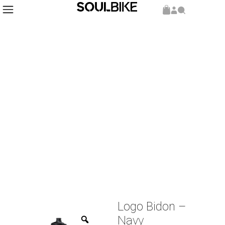
Inicio
Producto del Mes
/
/ Logo Bidon – Navy
Logo Bidon –
Navy