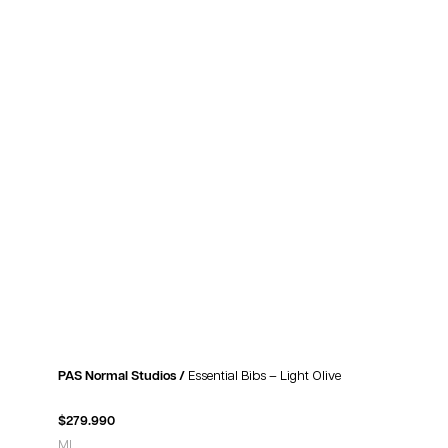
PAS Normal Studios /
Essential Bibs – Light Olive
$
279.990
M
L