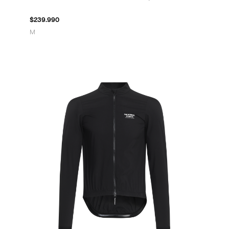
$
239.990
M