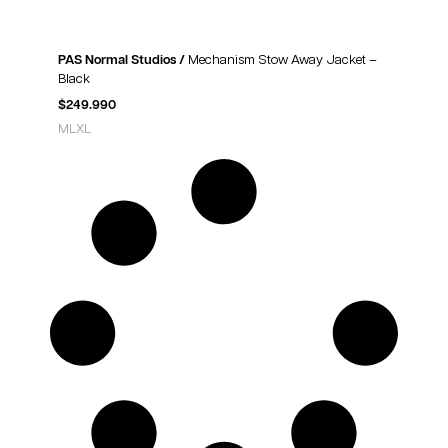
PAS Normal Studios /
Mechanism Stow Away Jacket –
Black
$
249.990
M
L
XL