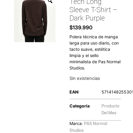
Tech Long
Sleeve T-Shirt –
Dark Purple
$
139.990
Polera técnica de manga
larga para uso diario, con
tacto suave, estética
limpia y el sello
minimalista de Pas Normal
Studios.
Sin existencias
EAN:
571414825530
Categoría
Producto
Del Mes
Marca:
PAS Normal
Studios