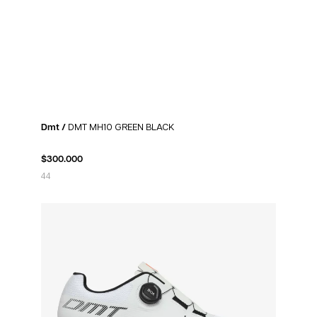
Dmt /
DMT MH10 GREEN BLACK
$
300.000
44