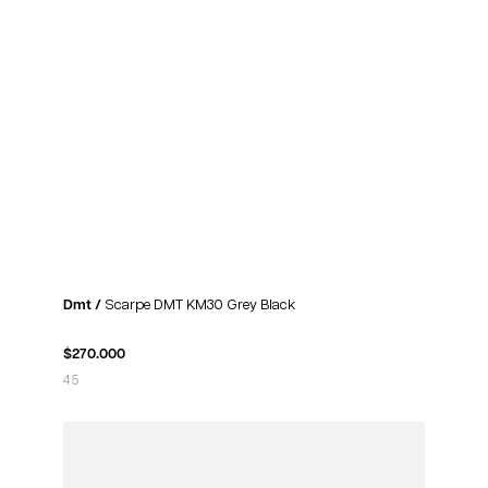
Dmt /
Scarpe DMT KM30 Grey Black
$
270.000
45