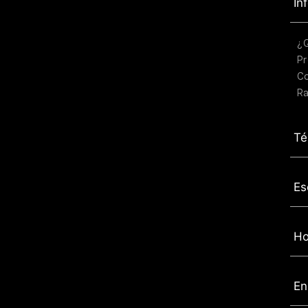
In
¿
Pr
C
Ra
Té
Es
Ho
En