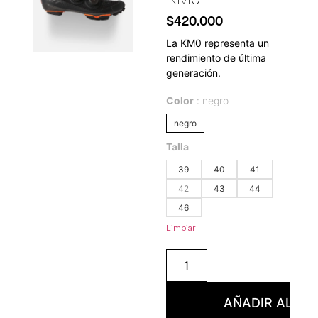
$
420.000
La KM0 representa un
rendimiento de última
generación.
Color
negro
negro
Talla
39
40
41
42
43
44
46
Limpiar
AÑADIR AL CA