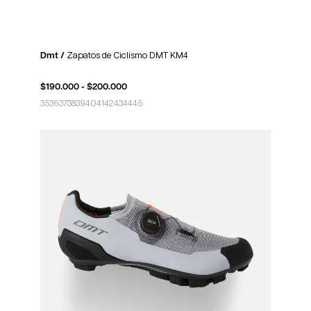
Dmt /
Zapatos de Ciclismo DMT KM4
$
190.000
-
$
200.000
35
36
37
38
39
40
41
42
43
44
45