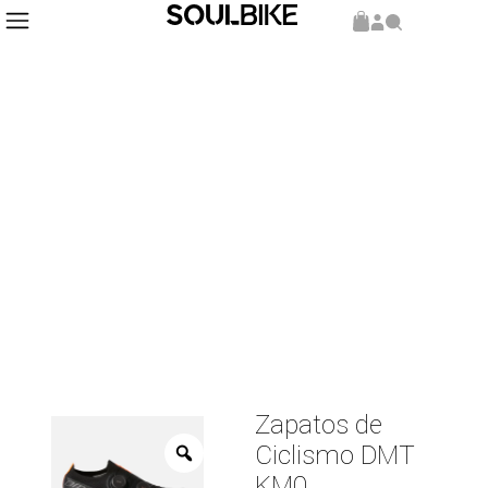
Inicio
Calzado
MTB
/
/
/ Zapatos de Ciclismo DMT KM0
Zapatos de
Ciclismo DMT
KM0