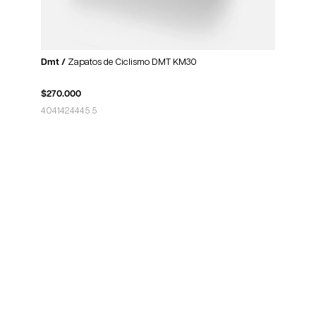
Dmt /
Zapatos de Ciclismo DMT KM30
$
270.000
40
41
42
44
45.5