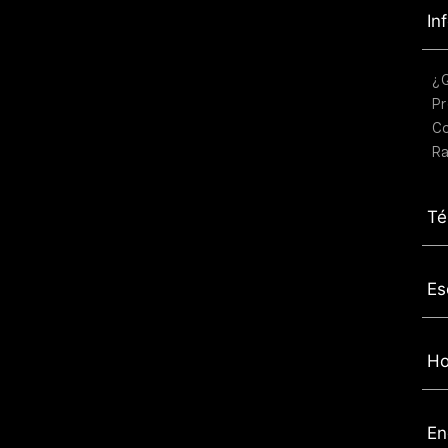
In
¿
Pr
C
Ra
Té
Es
Ho
En