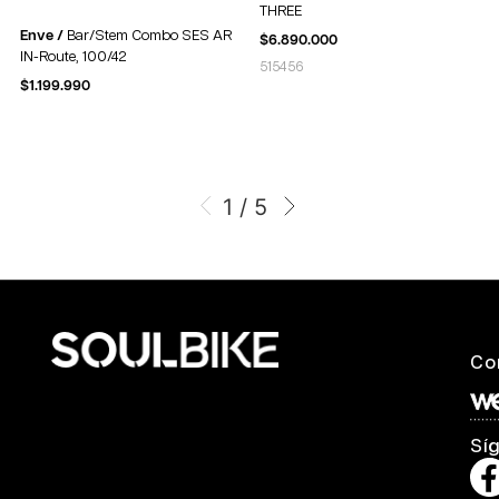
THREE
Enve /
Bar/Stem Combo SES AR
$
6.890.000
IN-Route, 100/42
51
54
56
$
1.199.990
1 / 5
Co
Sí