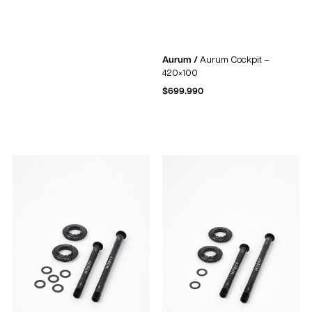
Aurum /
Aurum Cockpit –
420×100
$
699.990