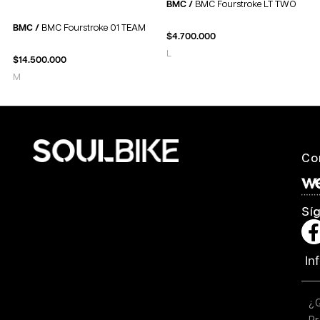
BMC /
BMC Fourstroke LT TWO
BMC /
BMC Fourstroke 01 TEAM
$
4.700.000
L
$
14.500.000
M
Co
Sí
In
¿