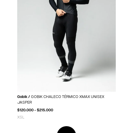
Gobik /
GOBIK CHALECO TÉRMICO XMAX UNISEX
JASPER
$
120.000
-
$
215.000
XS
L