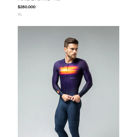
$
280.000
XL