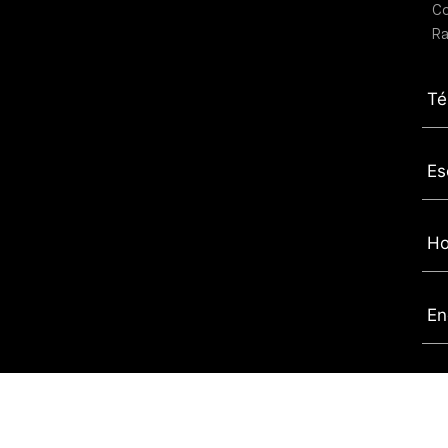
C
Ra
Té
Es
Ho
En