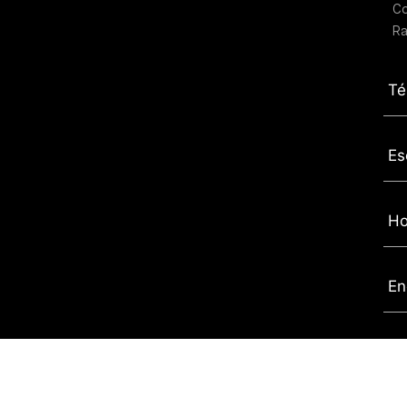
C
Ra
Té
Es
Ho
En