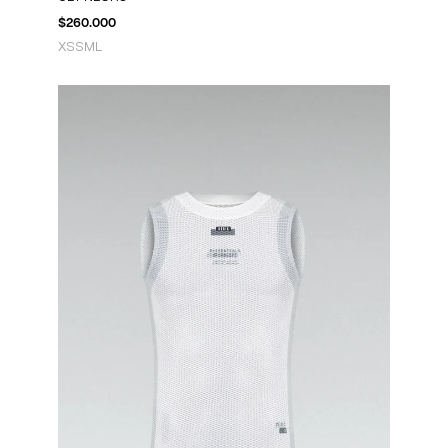
$
260.000
XS
S
M
L