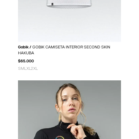
Gobik /
GOBIK CAMISETA INTERIOR SECOND SKIN
HAKUBA
$
65.000
S
M
L
XL
2XL