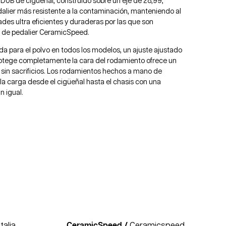
UB de cigüeñal, construido sobre un eje de 28,99,
alier más resistente a la contaminación, manteniendo al
des ultra eficientes y duraderas por las que son
s de pedalier CeramicSpeed.
da para el polvo en todos los modelos, un ajuste ajustado
otege completamente la cara del rodamiento ofrece un
sin sacrificios. Los rodamientos hechos a mano de
a carga desde el cigüeñal hasta el chasis con una
n igual.
talia
CeramicSpeed /
Ceramicspeed