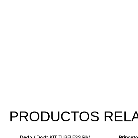
PRODUCTOS REL
Deda /
Deda KIT TUBELESS RIM
Princet