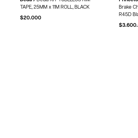
TAPE, 25MM x 11M ROLL, BLACK
Brake C
R45D Bl
$
20.000
$
3.600