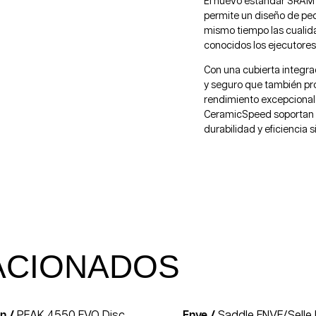
El nuevo estándar SRAM D
permite un diseño de ped
mismo tiempo las cualida
conocidos los ejecutore
Con una cubierta integra
y seguro que también pr
rendimiento excepcional 
CeramicSpeed soportan l
durabilidad y eficiencia si
ACIONADOS
on /
PEAK 4550 EVO Disc
Enve /
Saddle ENVE/Selle I