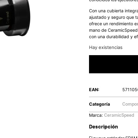
Con una cubierta integr
ajustado y seguro que 
ofrece un rendimiento ex
mano de CeramicSpeed so
con una durabilidad y efi
Hay existencias
EAN:
571105
Categoría
Compon
Marca:
CeramicSpeed
Descripción