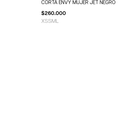
CORTA ENVY MUJER JET NEGRO
$
260.000
XS
S
M
L