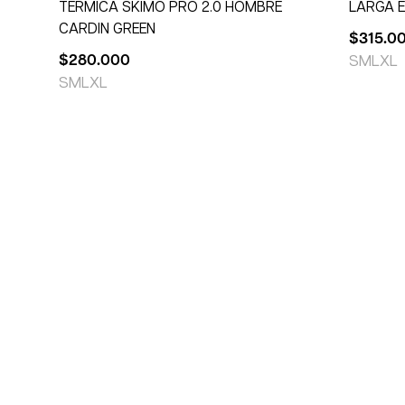
TERMICA SKIMO PRO 2.0 HOMBRE
LARGA 
CARDIN GREEN
$
315.0
$
280.000
S
M
L
XL
S
M
L
XL