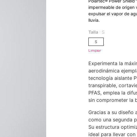
Polartec® Power Shield™
impermeable de origen v
expulsar el vapor de ag
lluvia.
Talla
S
S
Limpiar
Experimenta la máxi
aerodinámica ejempla
tecnología aislante
transpirable, cortav
PFAS, emplea la difu
sin comprometer la ba
Gracias a su diseño 
como una segunda pi
Su estructura optimi
ideal para llevar con