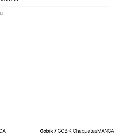
ta
e
ICA
Gobik /
GOBIK ChaquetasMANGA