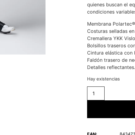
quienes buscan el eq
condiciones variable
Membrana Polartec® 
Costuras selladas e
Cremallera YKK Vis
Bolsillos traseros c
Cintura elástica con 
Faldón trasero de n
Detalles reflectantes
Hay existencias
EAN:
84347