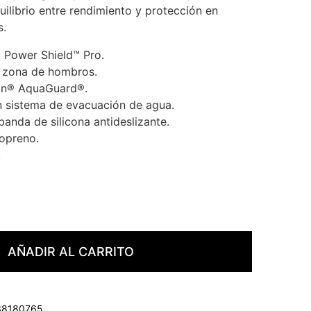
uilibrio entre rendimiento y protección en
s.
Power Shield™ Pro.
n zona de hombros.
lon® AquaGuard®.
on sistema de evacuación de agua.
banda de silicona antideslizante.
eopreno.
.
AÑADIR AL CARRITO
38180765