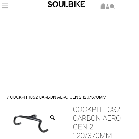
Inicio
Repuestos y Componentes
Componentes
/
/
/ COCKPIT ICS2 CARBON AERO GEN 2 120/370MM
COCKPIT ICS2
CARBON AERO
GEN 2
120/370MM