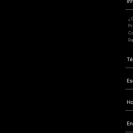
In
¿
Pr
C
Ra
Té
Es
Ho
En