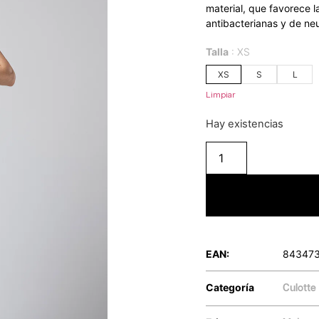
material, que favorece l
antibacterianas y de neu
Talla
XS
XS
S
L
Limpiar
Hay existencias
EAN:
84347
Categoría
Culotte