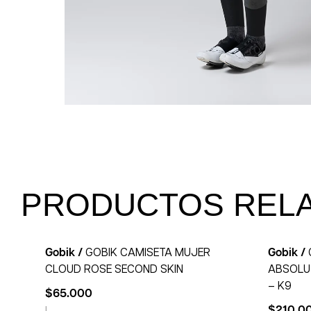
PRODUCTOS REL
Gobik /
GOBIK CAMISETA MUJER
Gobik /
CLOUD ROSE SECOND SKIN
ABSOLU
– K9
$
65.000
$
210.0
L