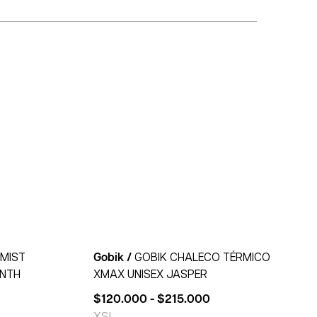
sMIST
Gobik /
GOBIK CHALECO TÉRMICO
ANTH
XMAX UNISEX JASPER
$
120.000
-
$
215.000
XS
L