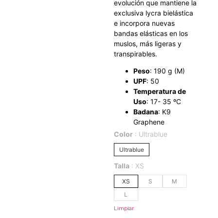
evolución que mantiene la
exclusiva lycra bielástica
e incorpora nuevas
bandas elásticas en los
muslos, más ligeras y
transpirables.
Peso
: 190 g (M)
UPF
: 50
Temperatura de
Uso
: 17- 35 ºC
Badana
: K9
Graphene
Color
Ultrablue
Ultrablue
Talla
XS
XS
S
M
L
Limpiar