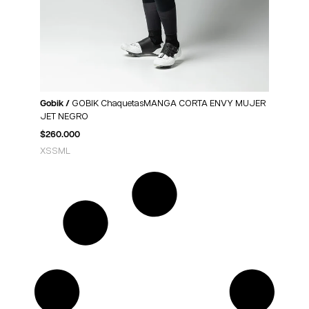
Gobik /
GOBIK ChaquetasMANGA CORTA ENVY MUJER
JET NEGRO
$
260.000
XS
S
M
L