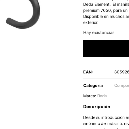
Deda Elementi. El manil
premium 7050, para un p
Disponible en muchos a
exterior.
Hay existencias
EAN:
80592
Categoría
Compon
Marca:
Deda
Descripción
Desde su introducción e
sinónimo del más alto n