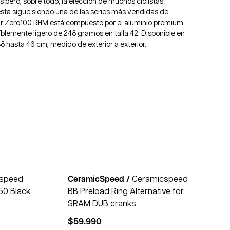
s pero, sobre todo, la elección de muchos ciclistas
 esta sigue siendo una de las series más vendidas de
lar Zero100 RHM está compuesto por el aluminio premium
íblemente ligero de 248 gramos en talla 42. Disponible en
 hasta 46 cm, medido de exterior a exterior.
speed
CeramicSpeed /
Ceramicspeed
50 Black
BB Preload Ring Alternative for
SRAM DUB cranks
$
59.990