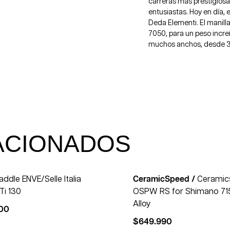
carreras más prestigiosa
entusiastas. Hoy en día,
Deda Elementi. El manil
7050, para un peso incre
muchos anchos, desde 38
ACIONADOS
addle ENVE/Selle Italia
CeramicSpeed /
Ceramic
Ti 130
OSPW RS for Shimano 71
Alloy
00
$
649.990