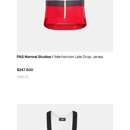
PAS Normal Studios /
Mechanism Late Drop Jersey
$
247.500
S
M
L
XL